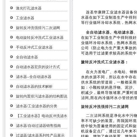
激光打孔滤水器
连圣华康牌工业滤水器设备
水器在如下工业制造生产中得到
工业滤水器
等行业循环冷却水系统，热网水
旋转反冲洗强排污二次滤网
全自动滤水器
、
电动滤水器
电动旋转反冲洗式工业滤水器
在如下工业制造生产中得到很好
业循环冷却水系统，热网水系统
手动反冲式工业滤水器
公司《防止电力生产重大事故的
可选用于过滤要求较高的系统中
全自动滤水器
旋
转反冲洗式工业滤水器
：
自动滤水器宏庆的设计方式
在火力发电厂、水电站、钢铁
滤水器--全自动滤水器
水的水源不同，所以在水中存在
供水系统的管道前，一般都采用
自动滤水器的技术解析
如：小颗粒状的悬浮物、泥沙、
积减少，最终导致堵塞,严重时
旋转内置排污滤水器的结构图说
滤网
,而在内冷循环水小管径的
滤水器/工业滤水器的分类
旋转反冲洗强排污二次滤网
二次滤网
系统是净化水中污
【工业滤水器】电动反冲洗滤水
率不可缺少的装置。而我国环境
滤水器/自动过滤器销售指南
统中较为普遍使用的固定式和旋
机设备定点厂，通过近几年来不
过滤器/滤水器系列性产品展示
结构，增加了电动装置，增加强