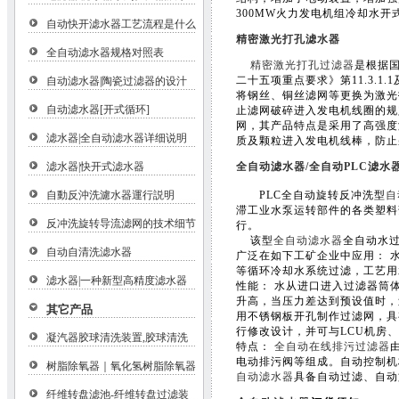
300MW火力发电机组冷却水
自动快开滤水器工艺流程是什么
精密激光打孔滤水器
全自动滤水器规格对照表
精密激光打孔过滤器
是根据
二十五项重点要求》第11.3.1.1
自动滤水器|陶瓷过滤器的设汁
将钢丝、铜丝滤网等更换为激光
自动滤水器[开式循环]
止滤网破碎进入发电机线圈的规
网，其产品特点是采用了高强度
滤水器|全自动滤水器详细说明
质及颗粒进入发电机线棒，防止
滤水器|快开式滤水器
全自动滤水器/全自动PLC滤水
自動反沖洗濾水器運行説明
PLC全自动旋转反冲洗型
自
滞工业水泵运转部件的各类塑料
反冲洗旋转导流滤网的技术细节
行。
该型
全自动滤水器
全自动水
自动自清洗滤水器
广泛在如下工矿企业中应用： 
等循环冷却水系统过滤，工艺用
滤水器|一种新型高精度滤水器
性能： 水从进口进入过滤器筒
升高，当压力差达到预设值时，
其它产品
用不锈钢板开孔制作过滤网，具
行修改设计，并可与LCU机房
凝汽器胶球清洗装置,胶球清洗
特点：
全自动在线排污过滤器
电动排污阀等组成。自动控制机
树脂除氧器｜氧化氢树脂除氧器
自动滤水器
具备自动过滤、自动
纤维转盘滤池-纤维转盘过滤装