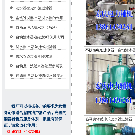
滤水器∕振动排渣过滤器
盘式过滤器∕自动滤水器的作用
自动反冲洗滤水器〈系列〉
自动滤水器-连云港环保局高调
滤水器‖自动姊妹式过滤器
不锈钢电动滤水器｜
自动滤水
供水管道过滤器‖滤水器
自动反冲洗滤水器选型参照表
过滤器‖自动反冲洗滤水器展示
我厂可以根据客户的要求为您量
身定做适合您的消声器产品，完整的
消音器售后服务体系，质量有所保
热网旋转反冲式滤水器过滤器
证，请您放心使用！
TEL:0518- 85372405