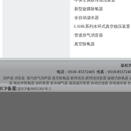
·中央空调胶球清洗装置
·新型旋膜除氧器
·全自动滤水器
·LSHK系列水环式真空稳压装置
·管道排气消音器
·真空除氧器
版权
电话：0518- 85372405 传真：0518-8
消声器 消音器
蒸汽排气消声器
真空除氧器
胶球清洗
胶球清洗装置
旋膜式除氧器
器
电化学除氧器
加药装置
射水抽气器
减温减压装置
自动过滤器
自动滤水器
全
ICP备案:
苏ICP备09055301号-5