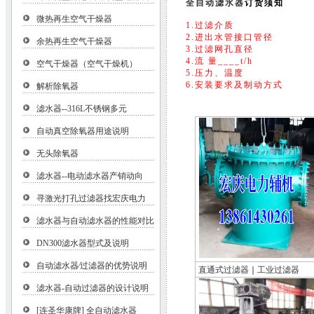
全自动滤水器
订货须知
微热再生空气干燥器
1.过滤介质
2.进出水管接口管径
余热再生空气干燥器
3.过滤网孔直径
4.流 量____t/h
空气干燥器（空气干燥机）
5.压力、温度
6.安装要求及制动方式
解析除氧器
滤水器--316L不锈钢多元
自动真空除氧器用途说明
无头除氧器
滤水器--电动滤水器产销动向
寻激光打孔过滤器找宏庆电力
滤水器与自动滤水器的性能对比
DN300滤水器型式及说明
自动滤水器∕过滤器的优势说明
直通式过滤器
｜
工业过滤器
滤水器-自动过滤器的设计说明
[连圣华康牌] 全自动滤水器